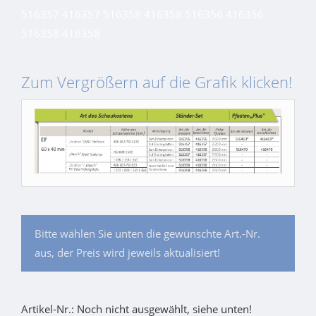
516357 416357 516358 416358 516356 416356
516358 416358
Zum Vergrößern auf die Grafik klicken!
Bitte wählen Sie unten die gewünschte Art.-Nr.
aus, der Preis wird jeweils aktualisiert!
Artikel-Nr.: Noch nicht ausgewählt, siehe unten!